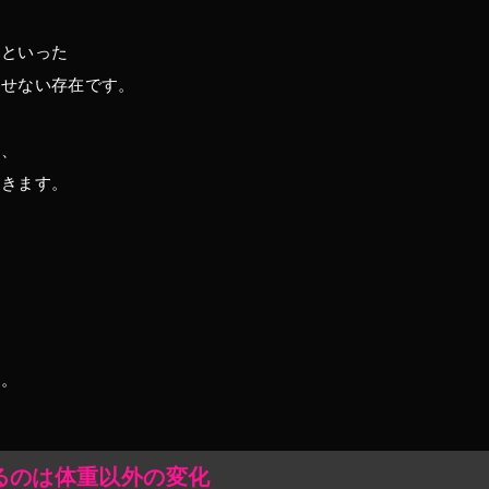
つ
といった
かせない存在です。
く、
てきます。
、
す。
るのは体重以外の変化